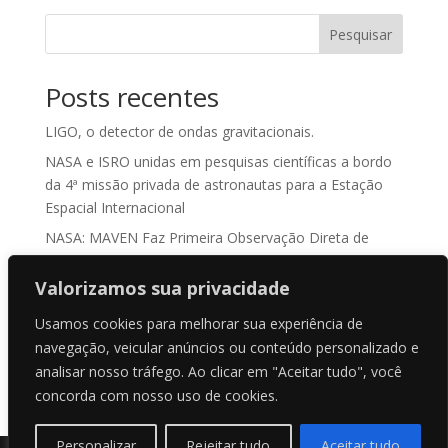
Pesquisar
Posts recentes
LIGO, o detector de ondas gravitacionais.
NASA e ISRO unidas em pesquisas científicas a bordo
da 4ª missão privada de astronautas para a Estação
Espacial Internacional
NASA: MAVEN Faz Primeira Observação Direta de
“Sputtering Atmosférico” em Marte
Valorizamos sua privacidade
ASKAP J1832-0911: O Enigma Cósmico que Desafia a
Ciência
Usamos cookies para melhorar sua experiência de
NASA treina para recuperação de água da Orion antes
navegação, veicular anúncios ou conteúdo personalizado e
do lançamento da Artemis II
analisar nosso tráfego. Ao clicar em "Aceitar tudo", você
concorda com nosso uso de cookies.
Personalizar
Rejeitar tudo
Aceitar tudo