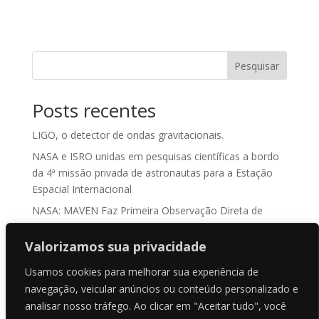
Pesquisar
Posts recentes
LIGO, o detector de ondas gravitacionais.
NASA e ISRO unidas em pesquisas científicas a bordo
da 4ª missão privada de astronautas para a Estação
Espacial Internacional
NASA: MAVEN Faz Primeira Observação Direta de
“Sputtering Atmosférico” em Marte
Valorizamos sua privacidade
ASKAP J1832-0911: O Enigma Cósmico que Desafia a
Ciência
Usamos cookies para melhorar sua experiência de
NASA treina para recuperação de água da Orion antes
navegação, veicular anúncios ou conteúdo personalizado e
do lançamento da Artemis II
analisar nosso tráfego. Ao clicar em "Aceitar tudo", você