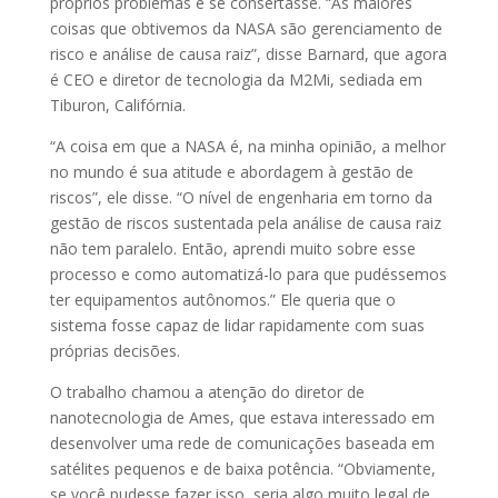
próprios problemas e se consertasse. “As maiores
coisas que obtivemos da NASA são gerenciamento de
risco e análise de causa raiz”, disse Barnard, que agora
é CEO e diretor de tecnologia da M2Mi, sediada em
Tiburon, Califórnia.
“A coisa em que a NASA é, na minha opinião, a melhor
no mundo é sua atitude e abordagem à gestão de
riscos”, ele disse. “O nível de engenharia em torno da
gestão de riscos sustentada pela análise de causa raiz
não tem paralelo. Então, aprendi muito sobre esse
processo e como automatizá-lo para que pudéssemos
ter equipamentos autônomos.” Ele queria que o
sistema fosse capaz de lidar rapidamente com suas
próprias decisões.
O trabalho chamou a atenção do diretor de
nanotecnologia de Ames, que estava interessado em
desenvolver uma rede de comunicações baseada em
satélites pequenos e de baixa potência. “Obviamente,
se você pudesse fazer isso, seria algo muito legal de