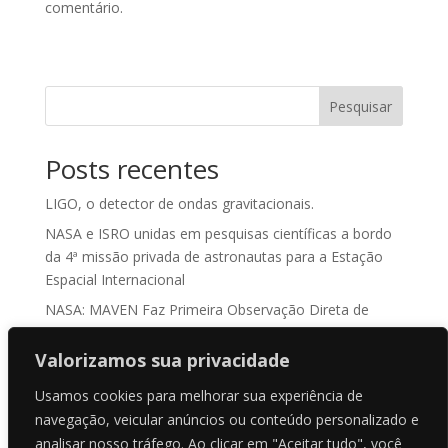
comentário.
Pesquisar
Posts recentes
LIGO, o detector de ondas gravitacionais.
NASA e ISRO unidas em pesquisas científicas a bordo
da 4ª missão privada de astronautas para a Estação
Espacial Internacional
NASA: MAVEN Faz Primeira Observação Direta de
“Sputtering Atmosférico” em Marte
Valorizamos sua privacidade
ASKAP J1832-0911: O Enigma Cósmico que Desafia a
Ciência
Usamos cookies para melhorar sua experiência de
NASA treina para recuperação de água da Orion antes
navegação, veicular anúncios ou conteúdo personalizado e
do lançamento da Artemis II
analisar nosso tráfego. Ao clicar em "Aceitar tudo", você