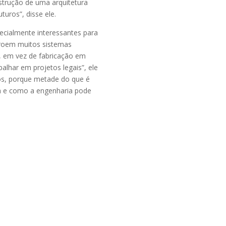
strução de uma arquitetura
turos”, disse ele.
ecialmente interessantes para
roem muitos sistemas
n, em vez de fabricação em
lhar em projetos legais”, ele
cos, porque metade do que é
ia e como a engenharia pode