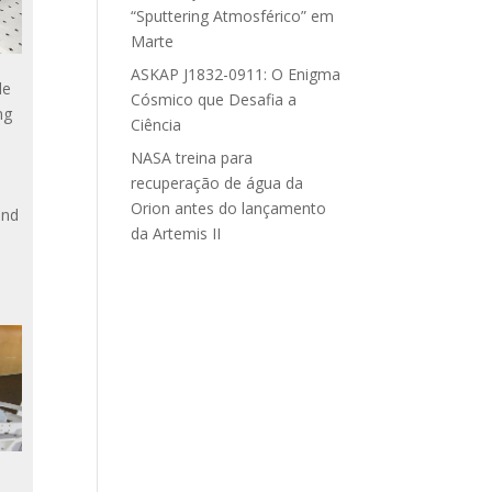
“Sputtering Atmosférico” em
Marte
ASKAP J1832-0911: O Enigma
de
Cósmico que Desafia a
ng
Ciência
NASA treina para
recuperação de água da
Orion antes do lançamento
and
da Artemis II