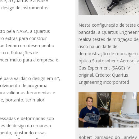
ise, a Quartus e a NASA
 design de instrumentos
Nesta configuração de teste 
osto pela NASA, a Quartus
bancada, a Quartus Engineeri
o extras para construir
realiza testes de mitigação de
s que teriam um desempenho
risco na unidade de
to e flutuações de
demonstração de montagem
ender muito para a empresa e
óptica Stratospheric Aerosol 
Gas Experiment (SAGE) IV
original. Crédito: Quartus
 para validar o design em si”,
Engineering Incorporated
nvolvimento de programa
ra validar as ferramentas e
e, portanto, ter maior
tressadas e deformadas sob
ises de design da empresa
ento, ajustando essas
Robert Damadeo do Langley