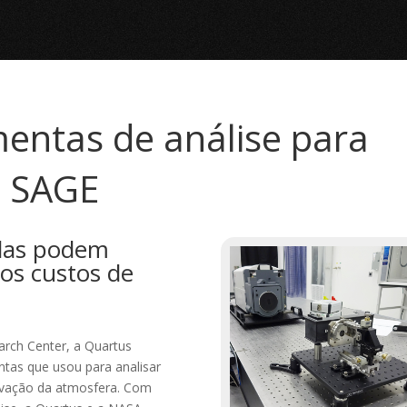
entas de análise para
o SAGE
idas podem
 os custos de
rch Center, a Quartus
ntas que usou para analisar
ervação da atmosfera. Com