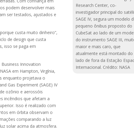
 erradas. Com confiança em
Research Center, co-
ros podem desenvolver mais
investigador principal do satél
sam ser testados, ajustados e
SAGE IV, segura um modelo 
pequeno ônibus proposto do
porque custa muito dinheiro”,
CubeSat ao lado de um mode
clo de design que custa
do instrumento SAGE III, muit
s, isso se paga em
maior e mais caro, que
atualmente está montado do
lado de fora da Estação Espac
l Business Innovation
Internacional. Crédito: NASA
 NASA em Hampton, Virgínia,
es enquanto projetava o
l and Gas Experiment (SAGE) IV
de ozônio e aerossóis
es incêndios que afetam a
uperior. Isso é realizado com
entos em órbita observam o
formações comparando a luz
luz solar acima da atmosfera.