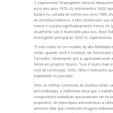
O experimento Stratospheric Aerosol Measurem
início dos anos 1970. Os instrumentos SAGE aju
buraco na camada de ozônio nos anos 1980, lev
de clorofluorcarbonos, e têm monitorado sua r
menor e custaria significativamente menos do 
atualmente não é financiado para voo, disse 
investigador principal do SAGE IV, supervisionou
“É tudo sobre ter um modelo de alta fidelidade
então, quando você o construir, ele funcionará 
Damadeo, observando que a capacidade pode e
NASA em projetos futuros. “Isso é muito mais 
ciclo de construção, teste, falha e redesenho q
implantado no passado.”
Entre as ofertas comerciais da Quartus estão car
personalizadas, e Halterman disse que o trabalh
componentes individuais que poderiam ser recon
propósitos, de telescópios astronômicos a câm
sensores lidar que constroem imagens tridimensi