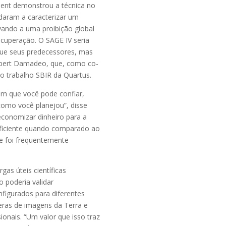
ent demonstrou a técnica no
daram a caracterizar um
ando a uma proibição global
ecuperação. O SAGE IV seria
que seus predecessores, mas
Robert Damadeo, que, como co-
 o trabalho SBIR da Quartus.
 em que você pode confiar,
como você planejou”, disse
conomizar dinheiro para a
eficiente quando comparado ao
ue foi frequentemente
gas úteis científicas
o poderia validar
figurados para diferentes
eras de imagens da Terra e
onais. “Um valor que isso traz