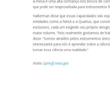
à mesa é uma alta confiança nos blocos de con
que pode ser reaproveitada para instrumentos fu
Halterman disse que essas capacidades são esp
entidades como a NASA e a Quartus, que const
exclusivos, cada um exigindo seu próprio desig
maior volume. “Nós realmente gostamos de traba
disse. “Somos atraídos pelos instrumentos úni
interessante para nós é aprender sobre a ciênc
tornar essa ciência uma realidade.”
Fonte:
spinoff.nasa.gov