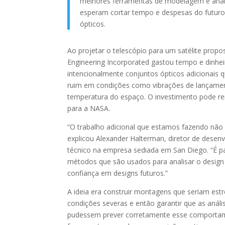
melhores ferramentas de modelagem e anál
esperam cortar tempo e despesas do futuro
ópticos.
Ao projetar o telescópio para um satélite prop
Engineering Incorporated gastou tempo e dinheir
intencionalmente conjuntos ópticos adicionai
ruim em condições como vibrações de lançamen
temperatura do espaço. O investimento pode r
para a NASA.
“O trabalho adicional que estamos fazendo não é
explicou Alexander Halterman, diretor de dese
técnico na empresa sediada em San Diego. “É pa
métodos que são usados ​​para analisar o design 
confiança em designs futuros.”
A ideia era construir montagens que seriam es
condições severas e então garantir que as anál
pudessem prever corretamente esse comportam