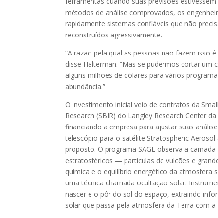
ferramentas quando suas previsões estivessem
métodos de análise comprovados, os engenhei
rapidamente sistemas confiáveis ​​que não preci
reconstruídos agressivamente.
“A razão pela qual as pessoas não fazem isso é 
disse Halterman. “Mas se pudermos cortar um ci
alguns milhões de dólares para vários programa
abundância.”
O investimento inicial veio de contratos da Smal
Research (SBIR) do Langley Research Center da
financiando a empresa para ajustar suas anális
telescópio para o satélite Stratospheric Aeroso
proposto. O programa SAGE observa a camada 
estratosféricos — partículas de vulcões e grand
química e o equilíbrio energético da atmosfera s
uma técnica chamada ocultação solar. Instrum
nascer e o pôr do sol do espaço, extraindo in
solar que passa pela atmosfera da Terra com a 